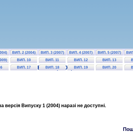
004)
ВИП. 2 (2004)
ВИП. 3 (2007)
ВИП. 4 (2007)
ВИП. 5 (2007)
ВИП
009)
ВИП. 10
ВИП. 11
ВИП. 12
ВИП. 13
В
(2010)
(2010)
(2011)
(2011)
Вип. 1 (2004)
16
ВИП. 17
ВИП. 18
ВИП. 19
ВИП. 20
В
)
(2013)
(2014)
(2014)
(2015)
а версія Випуску 1 (2004) наразі не доступні
.
Пош