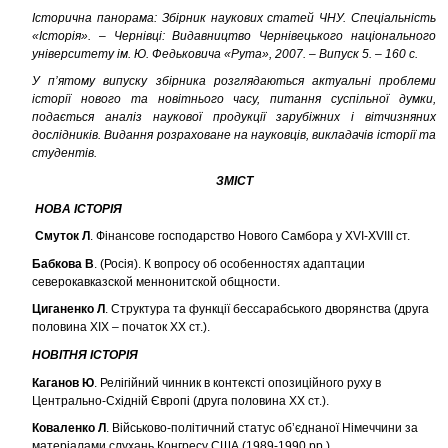
Історична панорама: Збірник наукових статей ЧНУ. Спеціальність
«Історія». – Чернівці: Видавництво Чернівецького національного
університету ім. Ю. Федьковича «Рута», 2007. – Випуск 5. – 160 с.
У п’ятому випуску збірника розглядаються актуальні проблеми
історії
нового та новітнього часу, питання суспільної думки,
подається аналіз
наукової продукції зарубіжних і вітчизняних
дослідників. Видання
розраховане на науковців, викладачів історії та
студентів.
ЗМІСТ
НОВА ІСТОРІЯ
Смуток Л
. Фінансове господарство Нового Самбора у XVI-XVIII ст.
Бабкова В
. (Росія). К вопросу об особенностях адаптации
северокавказской меннонитской общности.
Циганенко Л
. Структура та функції бессарабського дворянства (друга
половина ХІХ – початок ХХ ст.).
НОВІТНЯ ІСТОРІЯ
Каганов Ю
. Релігійний чинник в контексті опозиційного руху в
Центрально-Східній Європі (друга половина XX ст.).
Коваленко Л
. Військово-політичний статус об’єднаної Німеччини за
матеріалами слухань Конгресу США (1989-1990 рр.).