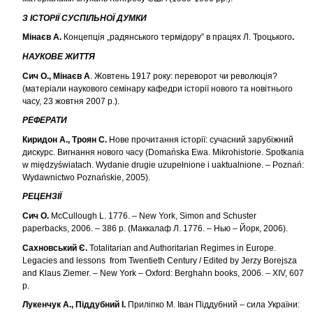
З ІСТОРІЇ СУСПІЛЬНОЇ ДУМКИ
Мінаєв А.
Концепція „радянського термідору” в працях Л. Троцького
.
НАУКОВЕ ЖИТТЯ
Сич О., Мінаєв А
. Жовтень 1917 року: переворот чи революція?
(матеріали наукового семінару кафедри історії нового та новітнього
часу, 23 жовтня 2007 р.).
РЕФЕРАТИ
Киридон А., Троян С.
Нове прочитання історії: сучасний зарубіжний
дискурс. Вигнання нового часу (Domańska Ewa. Mikrohistorie. Spotkania
w międzyświatach. Wydanie drugie uzupełnione i uaktualnione. – Poznań:
Wydawnictwo Poznańskie, 2005).
РЕЦЕНЗІЇ
Сич О.
McCullough L. 1776. – New York, Simon and Schuster
paperbacks, 2006. – 386 p. (Маккалаф Л. 1776. – Нью – Йорк, 2006).
Сахновський Є.
Totalitarian and Authoritarian Regimes in Europe.
Legacies and lessons from Twentieth Century / Edited by Jerzy Borejsza
and Klaus Ziemer. – New York – Oxford: Berghahn books, 2006. – XIV, 607
p.
Лукенчук А., Піддубний І.
Приліпко М. Іван Піддубний – сила України: